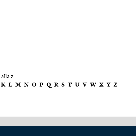
 alla z
K
L
M
N
O
P
Q
R
S
T
U
V
W
X
Y
Z