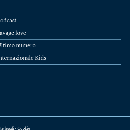
odcast
avage love
ltimo numero
nternazionale Kids
te legali
•
Cookie