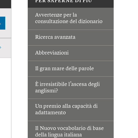
PER SAPERNE DI PIÙ
Avvertenze per la
consultazione del dizionario
A
Ricerca avanzata
Abbreviazioni
Il gran mare delle parole
È irresistibile l’ascesa degli
anglismi?
Un premio alla capacità di
adattamento
Il Nuovo vocabolario di base
della lingua italiana