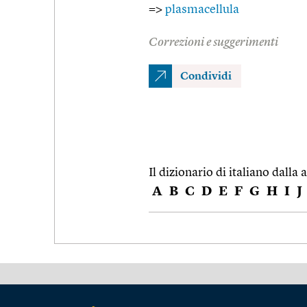
=>
plasmacellula
Correzioni e suggerimenti
Condividi
Il dizionario di italiano dalla a
A
B
C
D
E
F
G
H
I
J