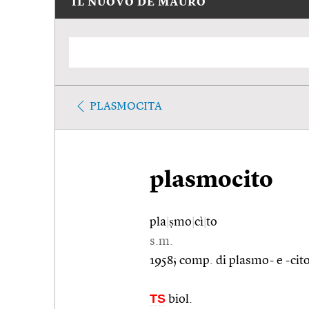
IL NUOVO DE MAURO
PLASMOCITA
plasmocito
pla
|
ṣmo
|
cì
|
to
s.m.
1958; comp. di plasmo- e -cito
TS
biol.