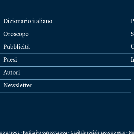
Dizionario italiano
P
Oroscopo
S
Pubblicità
U
Paesi
I
Autori
Newsletter
e 04003131002 • Partita iva 04850721004 • Capitale sociale 120.000 euro •
No