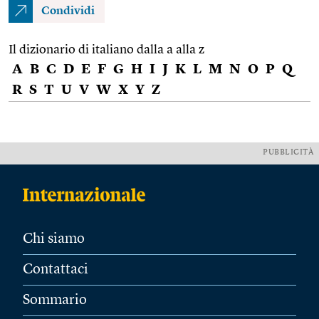
Condividi
Il dizionario di italiano dalla a alla z
A
B
C
D
E
F
G
H
I
J
K
L
M
N
O
P
Q
R
S
T
U
V
W
X
Y
Z
PUBBLICITÀ
Chi siamo
Contattaci
Sommario