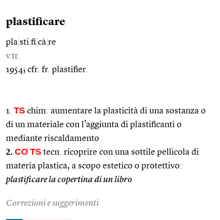
plastificare
pla
|
sti
|
fi
|
cà
|
re
v.tr.
1954; cfr. fr. plastifier.
TS
1.
chim. aumentare la plasticità di una sostanza o
di un materiale con l’aggiunta di plastificanti o
mediante riscaldamento
2.
CO
TS
tecn. ricoprire con una sottile pellicola di
materia plastica, a scopo estetico o protettivo:
plastificare la copertina di un libro
Correzioni e suggerimenti