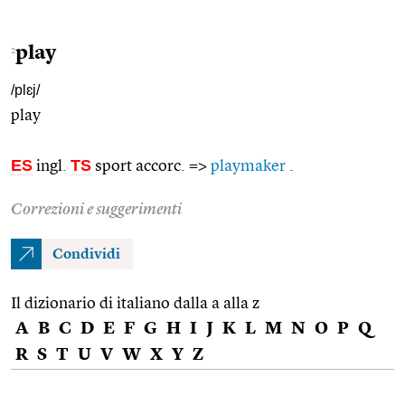
play
2
/plɛj/
play
ES
TS
ingl.
sport accorc. =>
playmaker
.
Correzioni e suggerimenti
Condividi
Il dizionario di italiano dalla a alla z
A
B
C
D
E
F
G
H
I
J
K
L
M
N
O
P
Q
R
S
T
U
V
W
X
Y
Z