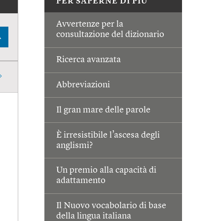
PER SAPERNE DI PIÙ
Avvertenze per la
consultazione del dizionario
A
Ricerca avanzata
Abbreviazioni
Il gran mare delle parole
È irresistibile l’ascesa degli
anglismi?
Un premio alla capacità di
adattamento
Il Nuovo vocabolario di base
della lingua italiana