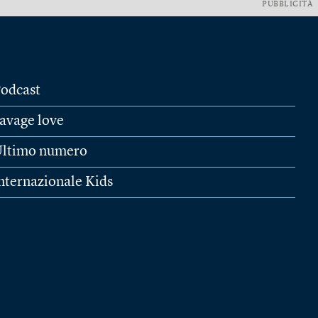
PUBBLICITÀ
odcast
avage love
ltimo numero
nternazionale Kids