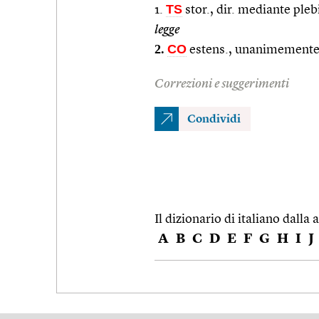
TS
1.
stor., dir. mediante pleb
legge
2.
CO
estens., unanimement
Correzioni e suggerimenti
Condividi
Il dizionario di italiano dalla a
A
B
C
D
E
F
G
H
I
J