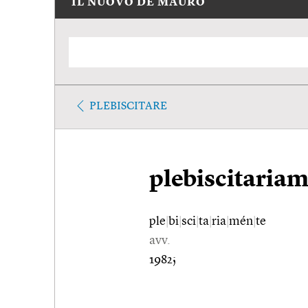
IL NUOVO DE MAURO
PLEBISCITARE
plebiscitaria
ple
|
bi
|
sci
|
ta
|
ria
|
mén
|
te
avv.
1982;