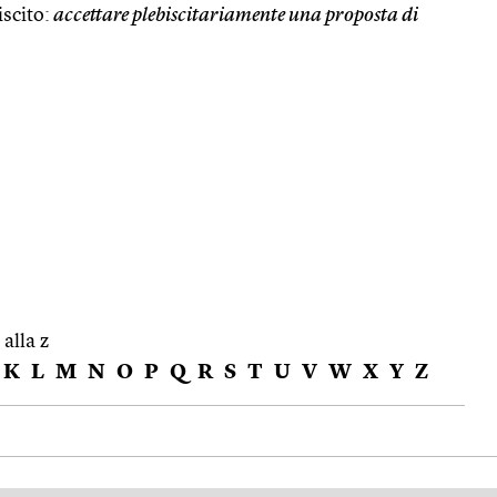
iscito:
accettare plebiscitariamente una proposta di
e
 alla z
K
L
M
N
O
P
Q
R
S
T
U
V
W
X
Y
Z