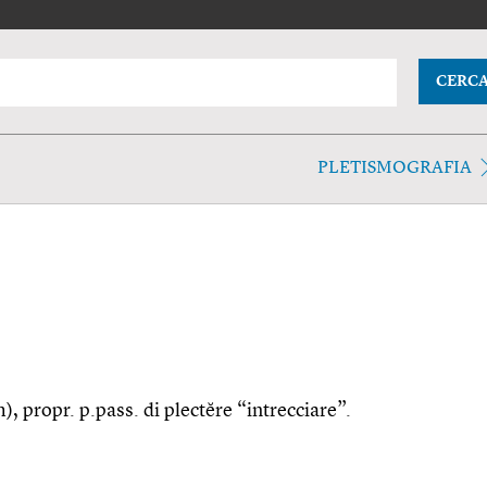
CERC
PLETISMOGRAFIA
m), propr. p.pass. di plectĕre “intrecciare”.