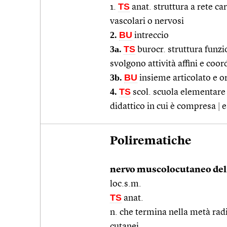
TS
1.
anat. struttura a rete ca
vascolari o nervosi
2.
BU
intreccio
3a.
TS
burocr. struttura funzi
svolgono attività affini e coor
3b.
BU
insieme articolato e 
4.
TS
scol. scuola elementare 
didattico in cui è compresa
|
e
Polirematiche
nervo muscolocutaneo del 
loc.s.m.
TS
anat.
n. che termina nella metà rad
cutanei