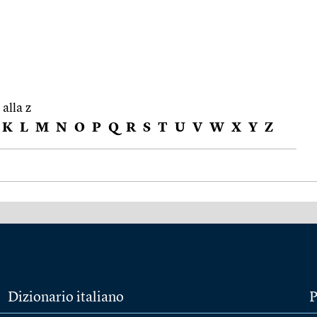
 alla z
K
L
M
N
O
P
Q
R
S
T
U
V
W
X
Y
Z
Dizionario italiano
P