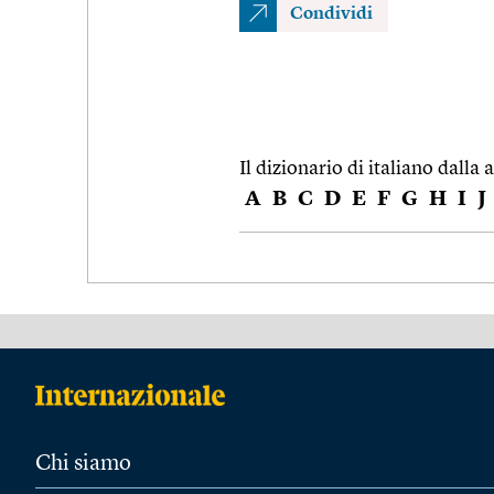
Condividi
Il dizionario di italiano dalla a
A
B
C
D
E
F
G
H
I
J
Chi siamo