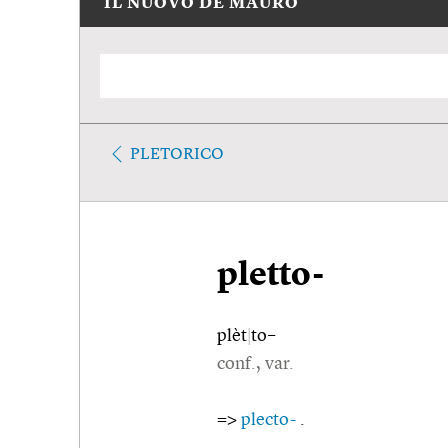
IL NUOVO DE MAURO
PLETORICO
pletto-
plèt
|
to–
conf., var.
=>
plecto-
.