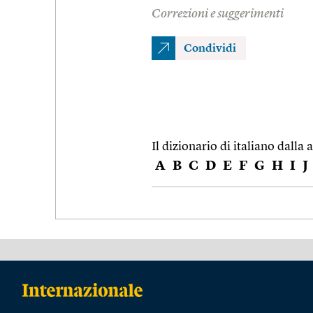
Correzioni e suggerimenti
Condividi
Il dizionario di italiano dalla a
A
B
C
D
E
F
G
H
I
J