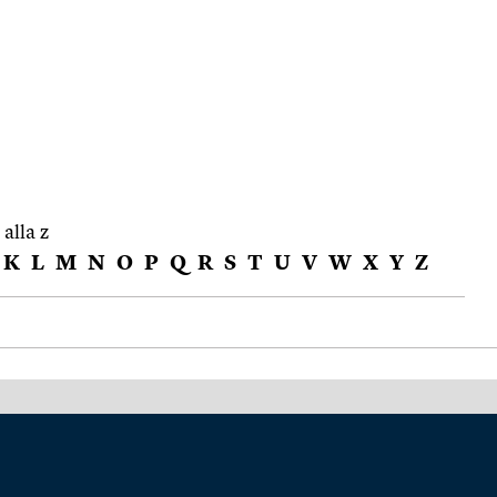
 alla z
K
L
M
N
O
P
Q
R
S
T
U
V
W
X
Y
Z