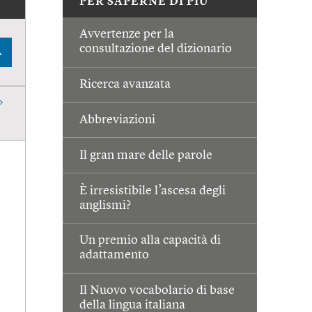
PER SAPERNE DI PIÙ
Avvertenze per la
consultazione del dizionario
A
Ricerca avanzata
Abbreviazioni
Il gran mare delle parole
È irresistibile l’ascesa degli
anglismi?
Un premio alla capacità di
adattamento
Il Nuovo vocabolario di base
della lingua italiana