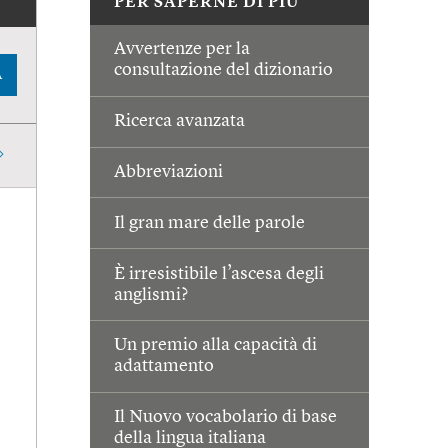
PER SAPERNE DI PIÙ
Avvertenze per la
consultazione del dizionario
A
Ricerca avanzata
Abbreviazioni
Il gran mare delle parole
È irresistibile l’ascesa degli
anglismi?
Un premio alla capacità di
adattamento
Il Nuovo vocabolario di base
della lingua italiana