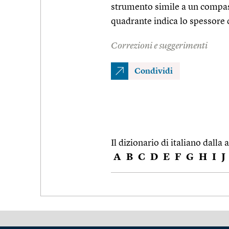
strumento simile a un compass
quadrante indica lo spessore 
Correzioni e suggerimenti
Condividi
Il dizionario di italiano dalla a
A
B
C
D
E
F
G
H
I
J