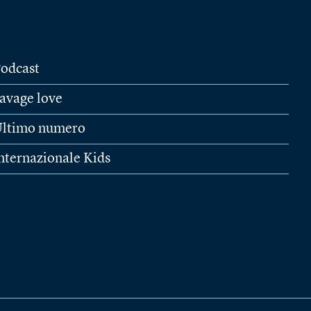
odcast
avage love
ltimo numero
nternazionale Kids