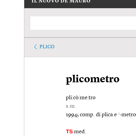
IL NUOVO DE MAURO
PLICO
plicometro
pli
|
cò
|
me
|
tro
s.m.
2
1994; comp. di plica e
-metro
TS
med.