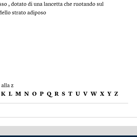
o , dotato di una lancetta che ruotando sul
dello strato adiposo
 alla z
K
L
M
N
O
P
Q
R
S
T
U
V
W
X
Y
Z