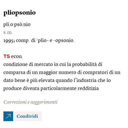
pliopsonio
pli
|
o
|
psò
|
nio
s.m.
2
1995; comp. di
plio- e -opsonio.
TS
econ.
condizione di mercato in cui la probabilità di
comparsa di un maggior numero di compratori di un
dato bene è più elevata quando l’industria che lo
produce diventa particolarmente redditizia
Correzioni e suggerimenti
Condividi