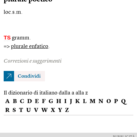
loc.s.m.
TS
gramm.
=>
plurale enfatico
.
Correzioni e suggerimenti
Condividi
Il dizionario di italiano dalla a alla z
A
B
C
D
E
F
G
H
I
J
K
L
M
N
O
P
Q
R
S
T
U
V
W
X
Y
Z