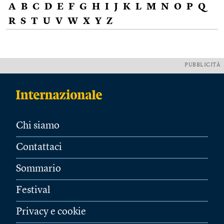
A
B
C
D
E
F
G
H
I
J
K
L
M
N
O
P
Q
R
S
T
U
V
W
X
Y
Z
PUBBLICITÀ
Chi siamo
Contattaci
Sommario
Festival
Privacy e cookie