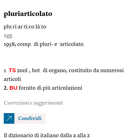
pluriarticolato
plu
|
ri
|
ar
|
ti
|
co
|
là
|
to
agg.
1
1958; comp. di pluri- e
articolato.
TS
1.
zool., bot. di organo, costituito da numerosi
articoli
2.
BU
fornito di più articolazioni
Correzioni e suggerimenti
Condividi
Il dizionario di italiano dalla a alla z