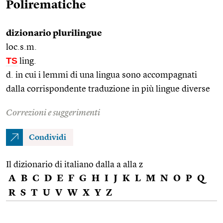
Polirematiche
dizionario plurilingue
loc.s.m.
TS
ling.
d. in cui i lemmi di una lingua sono accompagnati
dalla corrispondente traduzione in più lingue diverse
Correzioni e suggerimenti
Condividi
Il dizionario di italiano dalla a alla z
A
B
C
D
E
F
G
H
I
J
K
L
M
N
O
P
Q
R
S
T
U
V
W
X
Y
Z