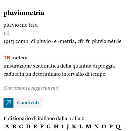
pluviometria
plu
|
vio
|
me
|
trì
|
a
s.f.
1915; comp. di pluvio- e -metria, cfr. fr. pluviométrie.
TS
meteor.
misurazione sistematica della quantità di pioggia
caduta in un determinato intervallo di tempo
Correzioni e suggerimenti
Condividi
Il dizionario di italiano dalla a alla z
A
B
C
D
E
F
G
H
I
J
K
L
M
N
O
P
Q