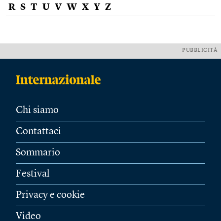
R
S
T
U
V
W
X
Y
Z
PUBBLICITÀ
Chi siamo
Contattaci
Sommario
Festival
Privacy e cookie
Video