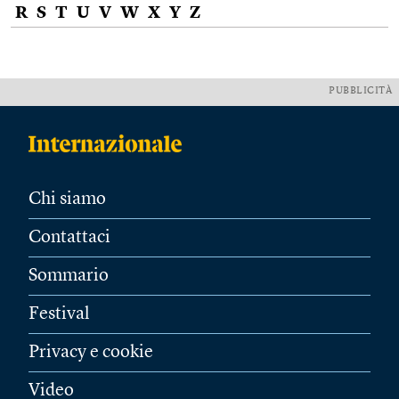
R
S
T
U
V
W
X
Y
Z
PUBBLICITÀ
Chi siamo
Contattaci
Sommario
Festival
Privacy e cookie
Video