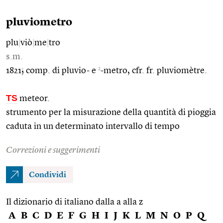
pluviometro
plu
|
viò
|
me
|
tro
s.m.
2
1821; comp. di pluvio- e
-metro, cfr. fr. pluviomètre.
TS
meteor.
strumento per la misurazione della quantità di pioggia
caduta in un determinato intervallo di tempo
Correzioni e suggerimenti
Condividi
Il dizionario di italiano dalla a alla z
A
B
C
D
E
F
G
H
I
J
K
L
M
N
O
P
Q