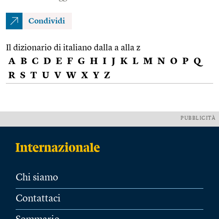
Condividi
Il dizionario di italiano dalla a alla z
A
B
C
D
E
F
G
H
I
J
K
L
M
N
O
P
Q
R
S
T
U
V
W
X
Y
Z
PUBBLICITÀ
Chi siamo
Contattaci