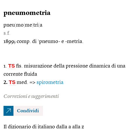
pneumometria
pneu
|
mo
|
me
|
trì
|
a
s.f.
1
1899; comp. di
pneumo- e -metria.
TS
1.
fis. misurazione della pressione dinamica di una
corrente fluida
2.
TS
med. =>
spirometria
Correzioni e suggerimenti
Condividi
Il dizionario di italiano dalla a alla z