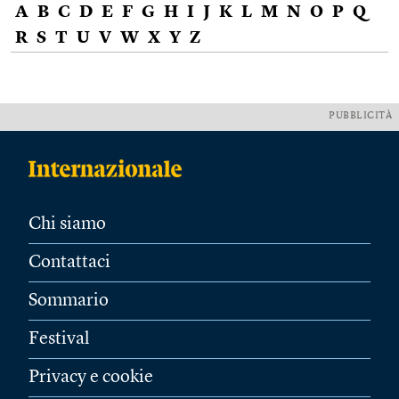
A
B
C
D
E
F
G
H
I
J
K
L
M
N
O
P
Q
R
S
T
U
V
W
X
Y
Z
PUBBLICITÀ
Chi siamo
Contattaci
Sommario
Festival
Privacy e cookie