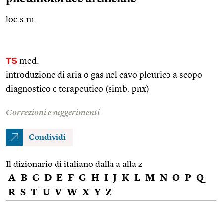
loc.s.m.
TS
med.
introduzione di aria o gas nel cavo pleurico a scopo
diagnostico e terapeutico (simb. pnx)
Correzioni e suggerimenti
Condividi
Il dizionario di italiano dalla a alla z
A
B
C
D
E
F
G
H
I
J
K
L
M
N
O
P
Q
R
S
T
U
V
W
X
Y
Z