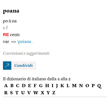
poana
po
|
à
|
na
s.f.
RE
centr.
1
var. =>
poiana
.
Correzioni e suggerimenti
Condividi
Il dizionario di italiano dalla a alla z
A
B
C
D
E
F
G
H
I
J
K
L
M
N
O
P
Q
R
S
T
U
V
W
X
Y
Z