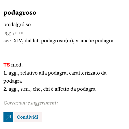
podagroso
po
|
da
|
gró
|
so
agg., s.m.
sec. XIV; dal lat. podagrōsu(m), v. anche podagra.
TS
med.
1.
agg., relativo alla podagra, caratterizzato da
podagra
2.
agg., s.m., che, chi è affetto da podagra
Correzioni e suggerimenti
Condividi