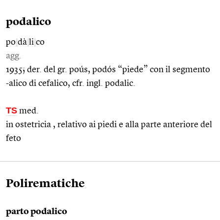
podalico
po
|
dà
|
li
|
co
agg.
1935; der. del gr. poús, podós “piede” con il segmento
-alico di cefalico, cfr. ingl. podalic.
TS
med.
in ostetricia , relativo ai piedi e alla parte anteriore del
feto
Polirematiche
parto podalico