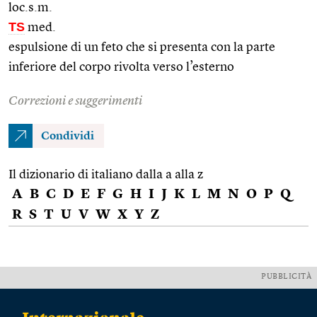
loc.s.m.
TS
med.
espulsione di un feto che si presenta con la parte
inferiore del corpo rivolta verso l’esterno
Correzioni e suggerimenti
Condividi
Il dizionario di italiano dalla a alla z
A
B
C
D
E
F
G
H
I
J
K
L
M
N
O
P
Q
R
S
T
U
V
W
X
Y
Z
PUBBLICITÀ