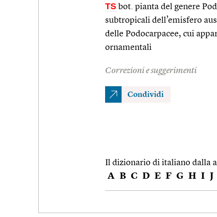
TS
bot. pianta del genere Podo
subtropicali dell’emisfero au
delle Podocarpacee, cui appa
ornamentali
Correzioni e suggerimenti
Condividi
Il dizionario di italiano dalla a
A
B
C
D
E
F
G
H
I
J