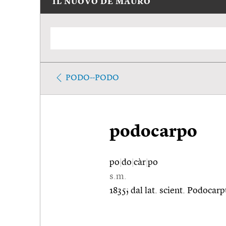
IL NUOVO DE MAURO
PODO--PODO
podocarpo
po
|
do
|
càr
|
po
s.m.
1835; dal lat. scient. Podocar