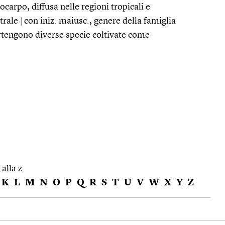
carpo, diffusa nelle regioni tropicali e
strale
|
con iniz. maiusc., genere della famiglia
rtengono diverse specie coltivate come
 alla z
K
L
M
N
O
P
Q
R
S
T
U
V
W
X
Y
Z