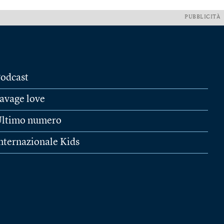
PUBBLICITÀ
odcast
avage love
ltimo numero
nternazionale Kids