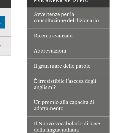
PER SAPERNE DI PIÙ
Avvertenze per la
consultazione del dizionario
A
Ricerca avanzata
Abbreviazioni
Il gran mare delle parole
È irresistibile l’ascesa degli
anglismi?
Un premio alla capacità di
adattamento
Il Nuovo vocabolario di base
della lingua italiana