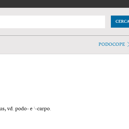
CERC
PODOCOPE
1
pus, vd. podo- e
-carpo.