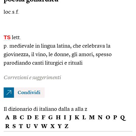
loc.s.f.
TS
lett.
p. medievale in lingua latina, che celebrava la
giovinezza, il vino, le donne, gli amori, spesso
parodiando canti liturgici e rituali
Correzioni e suggerimenti
Condividi
Il dizionario di italiano dalla a alla z
A
B
C
D
E
F
G
H
I
J
K
L
M
N
O
P
Q
R
S
T
U
V
W
X
Y
Z