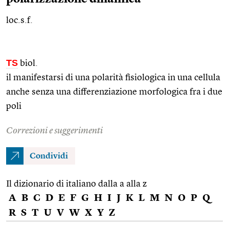
loc.s.f.
TS
biol.
il manifestarsi di una polarità fisiologica in una cellula
anche senza una differenziazione morfologica fra i due
poli
Correzioni e suggerimenti
Condividi
Il dizionario di italiano dalla a alla z
A
B
C
D
E
F
G
H
I
J
K
L
M
N
O
P
Q
R
S
T
U
V
W
X
Y
Z