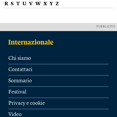
R
S
T
U
V
W
X
Y
Z
PUBBLICITÀ
Chi siamo
Contattaci
Sommario
Festival
Privacy e cookie
Video