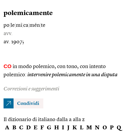
polemicamente
po
|
le
|
mi
|
ca
|
mén
|
te
avv.
av. 1907;
CO
in modo polemico, con tono, con intento
polemico:
intervenire polemicamente in una disputa
Correzioni e suggerimenti
Condividi
Il dizionario di italiano dalla a alla z
A
B
C
D
E
F
G
H
I
J
K
L
M
N
O
P
Q