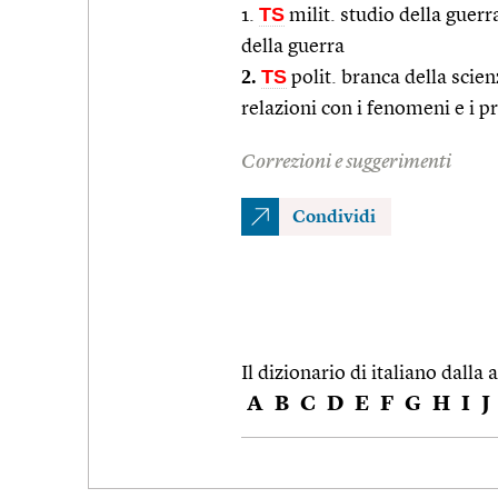
TS
1.
milit. studio della guerr
della guerra
2.
TS
polit. branca della scien
relazioni con i fenomeni e i pr
Correzioni e suggerimenti
Condividi
Il dizionario di italiano dalla a
A
B
C
D
E
F
G
H
I
J