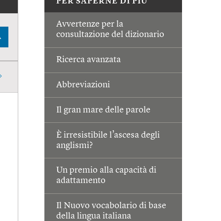
PER SAPERNE DI PIÙ
Avvertenze per la
consultazione del dizionario
A
Ricerca avanzata
Abbreviazioni
Il gran mare delle parole
È irresistibile l’ascesa degli
anglismi?
Un premio alla capacità di
adattamento
Il Nuovo vocabolario di base
della lingua italiana