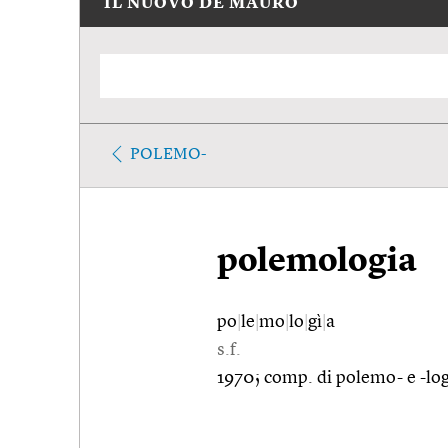
IL NUOVO DE MAURO
POLEMO-
polemologia
po
|
le
|
mo
|
lo
|
gì
|
a
s.f.
1970; comp. di polemo- e -log