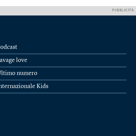
PUBBLICITÀ
odcast
avage love
ltimo numero
nternazionale Kids