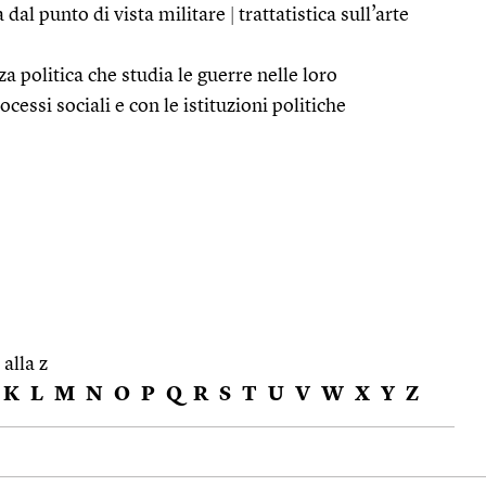
a dal punto di vista militare
|
trattatistica sull’arte
za politica che studia le guerre nelle loro
ocessi sociali e con le istituzioni politiche
 alla z
K
L
M
N
O
P
Q
R
S
T
U
V
W
X
Y
Z