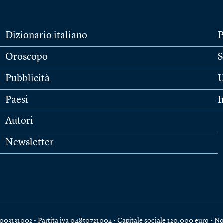
Dizionario italiano
P
Oroscopo
S
Pubblicità
U
Paesi
I
Autori
Newsletter
e 04003131002 • Partita iva 04850721004 • Capitale sociale 120.000 euro •
No