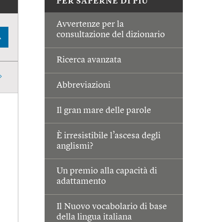
PER SAPERNE DI PIÙ
Avvertenze per la
consultazione del dizionario
A
Ricerca avanzata
Abbreviazioni
Il gran mare delle parole
È irresistibile l’ascesa degli
anglismi?
Un premio alla capacità di
adattamento
Il Nuovo vocabolario di base
della lingua italiana