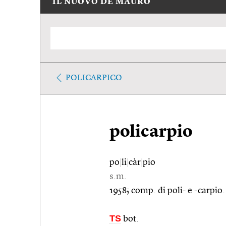
IL NUOVO DE MAURO
POLICARPICO
policarpio
po
|
li
|
càr
|
pio
s.m.
1958; comp. di poli- e -carpio.
TS
bot.