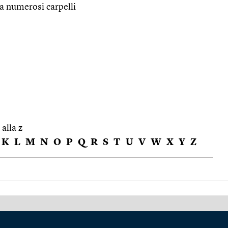
da numerosi carpelli
 alla z
K
L
M
N
O
P
Q
R
S
T
U
V
W
X
Y
Z