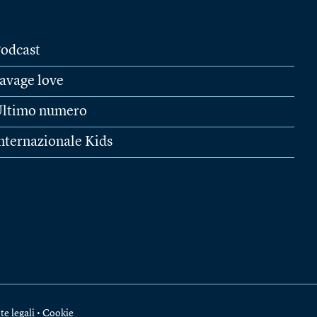
odcast
avage love
ltimo numero
nternazionale Kids
te legali
•
Cookie