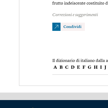
frutto indeiscente costituito 
Correzioni e suggerimenti
Condividi
Il dizionario di italiano dalla a
A
B
C
D
E
F
G
H
I
J