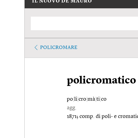
IL NUOVO DE MAURO
POLICROMARE
policromatico
po
|
li
|
cro
|
mà
|
ti
|
co
agg.
1871; comp. di poli- e cromati