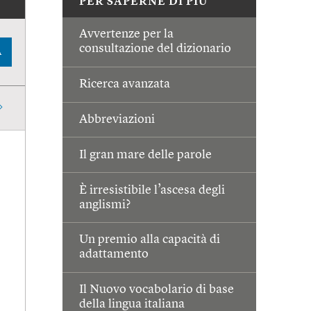
PER SAPERNE DI PIÙ
Avvertenze per la
consultazione del dizionario
A
Ricerca avanzata
Abbreviazioni
Il gran mare delle parole
È irresistibile l’ascesa degli
anglismi?
Un premio alla capacità di
adattamento
Il Nuovo vocabolario di base
della lingua italiana