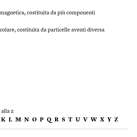
romagnetica, costituita da più componenti
colare, costituita da particelle aventi diversa
 alla z
K
L
M
N
O
P
Q
R
S
T
U
V
W
X
Y
Z