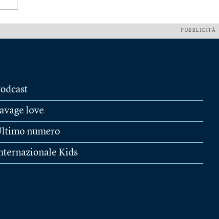
PUBBLICITÀ
odcast
avage love
ltimo numero
nternazionale Kids