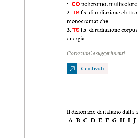
CO
1.
policromo, multicolore
2.
TS
fis. di radiazione elett
monocromatiche
3.
TS
fis. di radiazione corpus
energia
Correzioni e suggerimenti
Condividi
Il dizionario di italiano dalla a
A
B
C
D
E
F
G
H
I
J