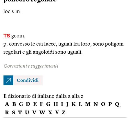
loc.s.m.
TS
geom.
p. convesso le cui facce, uguali fra loro, sono poligoni
regolari e gli angoloidi sono uguali.
Correzioni e suggerimenti
Condividi
Il dizionario di italiano dalla a alla z
A
B
C
D
E
F
G
H
I
J
K
L
M
N
O
P
Q
R
S
T
U
V
W
X
Y
Z