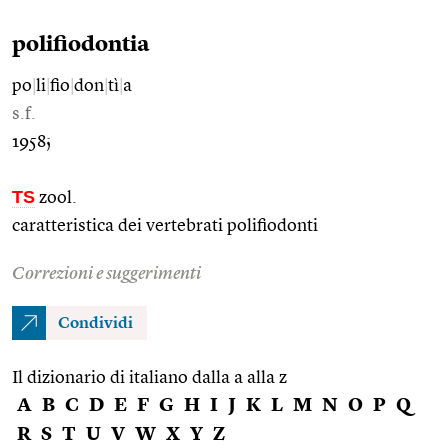
polifiodontia
po
|
li
|
fio
|
don
|
tì
|
a
s.f.
1958;
TS
zool.
caratteristica dei vertebrati polifiodonti
Correzioni e suggerimenti
Condividi
Il dizionario di italiano dalla a alla z
A
B
C
D
E
F
G
H
I
J
K
L
M
N
O
P
Q
R
S
T
U
V
W
X
Y
Z