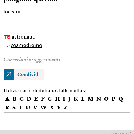
loc.s.m.
TS
astronaut.
=>
cosmodromo
Correzioni e suggerimenti
Condividi
Il dizionario di italiano dalla a alla z
A
B
C
D
E
F
G
H
I
J
K
L
M
N
O
P
Q
R
S
T
U
V
W
X
Y
Z