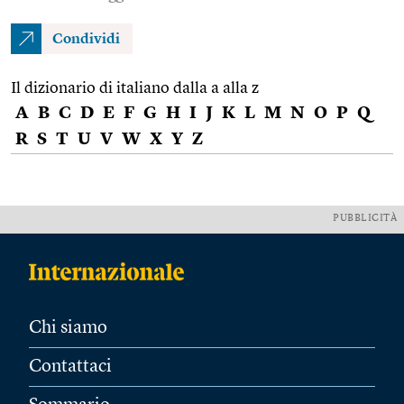
Condividi
Il dizionario di italiano dalla a alla z
A
B
C
D
E
F
G
H
I
J
K
L
M
N
O
P
Q
R
S
T
U
V
W
X
Y
Z
PUBBLICITÀ
Chi siamo
Contattaci