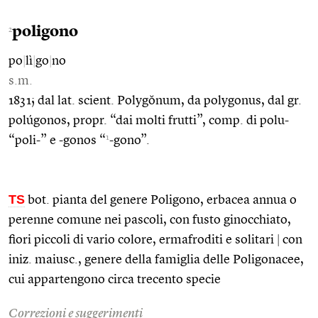
poligono
2
po
|
lì
|
go
|
no
s.m.
1831; dal lat. scient. Polygŏnum, da polygonus, dal gr.
polúgonos, propr. “dai molti frutti”, comp. di polu-
1
“poli-” e -gonos “
-gono”.
TS
bot. pianta del genere Poligono, erbacea annua o
perenne comune nei pascoli, con fusto ginocchiato,
fiori piccoli di vario colore, ermafroditi e solitari
|
con
iniz. maiusc., genere della famiglia delle Poligonacee,
cui appartengono circa trecento specie
Correzioni e suggerimenti