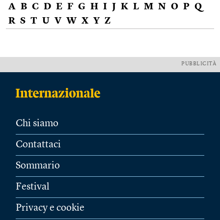
A
B
C
D
E
F
G
H
I
J
K
L
M
N
O
P
Q
R
S
T
U
V
W
X
Y
Z
PUBBLICITÀ
Chi siamo
Contattaci
Sommario
Festival
Privacy e cookie