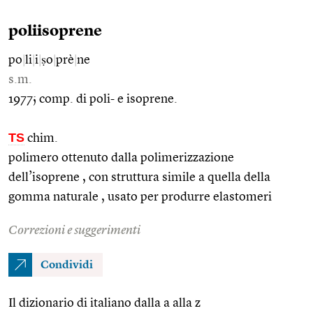
poliisoprene
po
|
li
|
i
|
ṣo
|
prè
|
ne
s.m.
1977; comp. di poli- e isoprene.
TS
chim.
polimero ottenuto dalla polimerizzazione
dell’isoprene , con struttura simile a quella della
gomma naturale , usato per produrre elastomeri
Correzioni e suggerimenti
Condividi
Il dizionario di italiano dalla a alla z