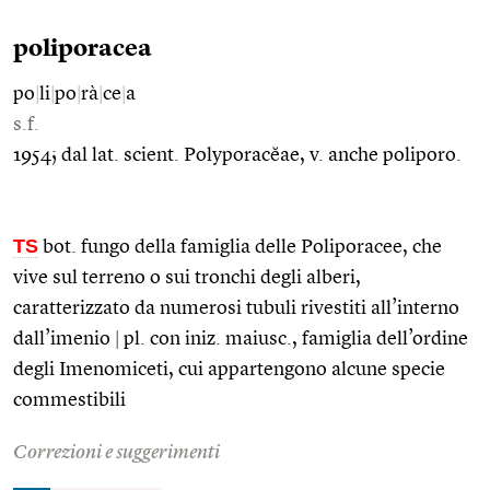
poliporacea
po
|
li
|
po
|
rà
|
ce
|
a
s.f.
1954; dal lat. scient. Polyporacĕae, v. anche poliporo.
TS
bot. fungo della famiglia delle Poliporacee, che
vive sul terreno o sui tronchi degli alberi,
caratterizzato da numerosi tubuli rivestiti all’interno
dall’imenio
|
pl. con iniz. maiusc., famiglia dell’ordine
degli Imenomiceti, cui appartengono alcune specie
commestibili
Correzioni e suggerimenti