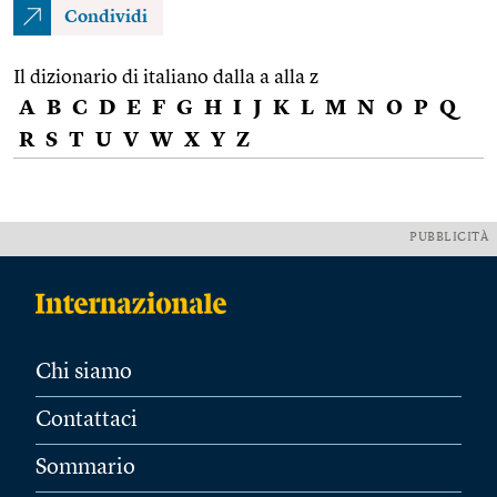
Condividi
Il dizionario di italiano dalla a alla z
A
B
C
D
E
F
G
H
I
J
K
L
M
N
O
P
Q
R
S
T
U
V
W
X
Y
Z
PUBBLICITÀ
Chi siamo
Contattaci
Sommario