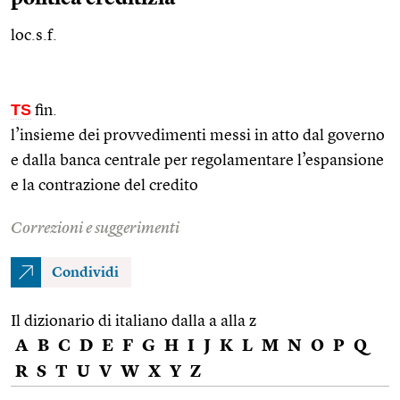
loc.s.f.
TS
fin.
l’insieme dei provvedimenti messi in atto dal governo
e dalla banca centrale per regolamentare l’espansione
e la contrazione del credito
Correzioni e suggerimenti
Condividi
Il dizionario di italiano dalla a alla z
A
B
C
D
E
F
G
H
I
J
K
L
M
N
O
P
Q
R
S
T
U
V
W
X
Y
Z