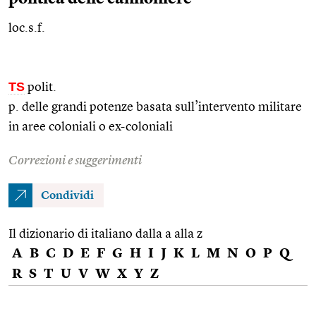
loc.s.f.
TS
polit.
p. delle grandi potenze basata sull’intervento militare
in aree coloniali o ex-coloniali
Correzioni e suggerimenti
Condividi
Il dizionario di italiano dalla a alla z
A
B
C
D
E
F
G
H
I
J
K
L
M
N
O
P
Q
R
S
T
U
V
W
X
Y
Z