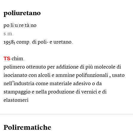
poliuretano
po
|
li
|
u
|
re
|
tà
|
no
s.m.
1958; comp. di poli- e uretano.
TS
chim.
polimero ottenuto per addizione di più molecole di
isocianato con alcoli e ammine polifunzionali , usato
nell’industria come materiale adesivo o da
stampaggio e nella produzione di vernici e di
elastomeri
Polirematiche