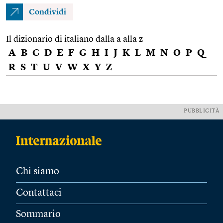
Condividi
Il dizionario di italiano dalla a alla z
A
B
C
D
E
F
G
H
I
J
K
L
M
N
O
P
Q
R
S
T
U
V
W
X
Y
Z
PUBBLICITÀ
Chi siamo
Contattaci
Sommario