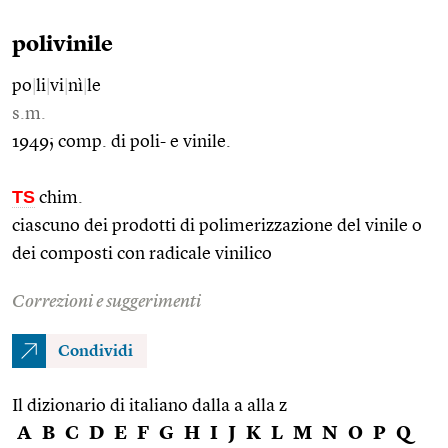
polivinile
po
|
li
|
vi
|
nì
|
le
s.m.
1949; comp. di poli- e vinile.
TS
chim.
ciascuno dei prodotti di polimerizzazione del vinile o
dei composti con radicale vinilico
Correzioni e suggerimenti
Condividi
Il dizionario di italiano dalla a alla z
A
B
C
D
E
F
G
H
I
J
K
L
M
N
O
P
Q