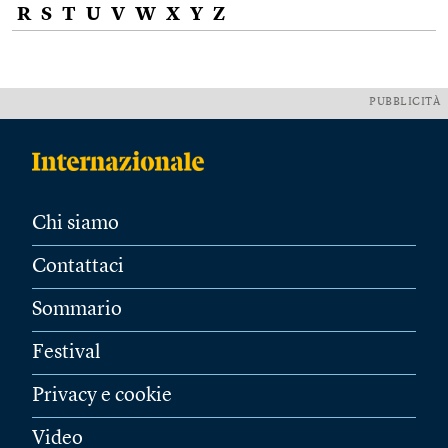
R
S
T
U
V
W
X
Y
Z
PUBBLICITÀ
Chi siamo
Contattaci
Sommario
Festival
Privacy e cookie
Video