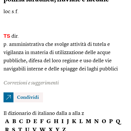
loc.s.f.
TS
dir.
p. amministrativa che svolge attività di tutela e
vigilanza in materia di utilizzazione delle acque
pubbliche, difesa del loro regime e uso delle vie
navigabili interne e delle spiagge dei laghi pubblici
Correzioni e suggerimenti
Condividi
Il dizionario di italiano dalla a alla z
A
B
C
D
E
F
G
H
I
J
K
L
M
N
O
P
Q
R
S
T
U
V
W
X
Y
Z