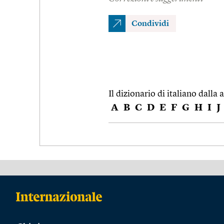
Condividi
Il dizionario di italiano dalla a
A
B
C
D
E
F
G
H
I
J