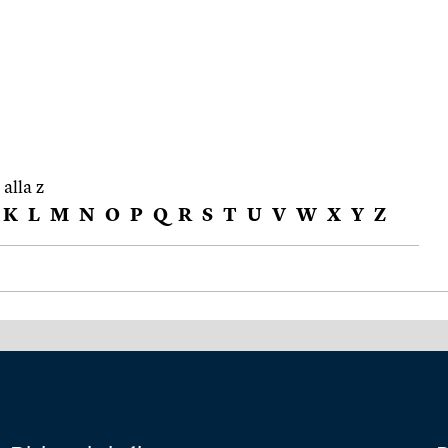
 alla z
K
L
M
N
O
P
Q
R
S
T
U
V
W
X
Y
Z