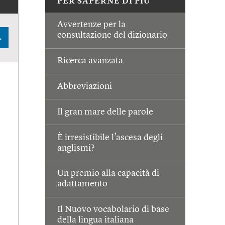
PER SAPERNE DI PIÙ
Avvertenze per la
consultazione del dizionario
A
Ricerca avanzata
Abbreviazioni
Il gran mare delle parole
È irresistibile l’ascesa degli
anglismi?
Un premio alla capacità di
adattamento
Il Nuovo vocabolario di base
della lingua italiana