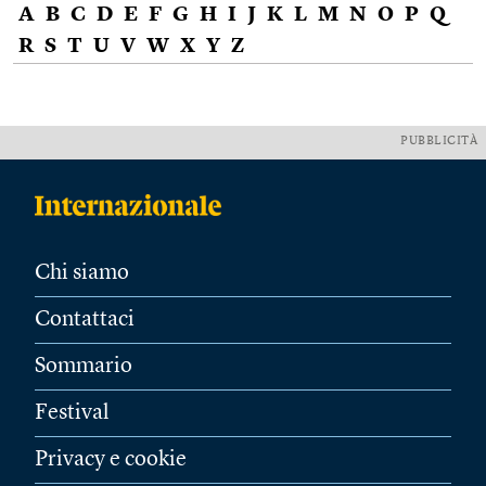
A
B
C
D
E
F
G
H
I
J
K
L
M
N
O
P
Q
R
S
T
U
V
W
X
Y
Z
PUBBLICITÀ
Chi siamo
Contattaci
Sommario
Festival
Privacy e cookie