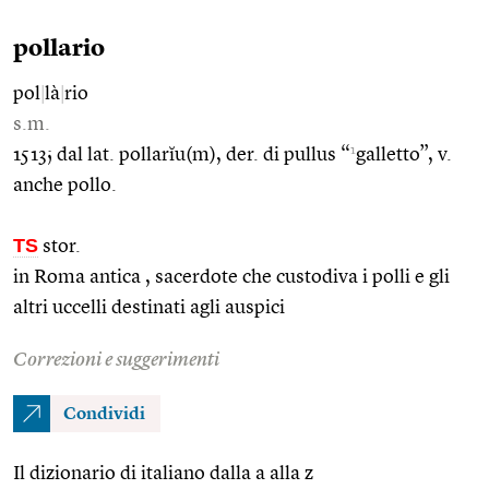
pollario
pol
|
là
|
rio
s.m.
1
1513; dal lat. pollarĭu(m), der. di pullus “
galletto”, v.
anche pollo.
TS
stor.
in Roma antica , sacerdote che custodiva i polli e gli
altri uccelli destinati agli auspici
Correzioni e suggerimenti
Condividi
Il dizionario di italiano dalla a alla z