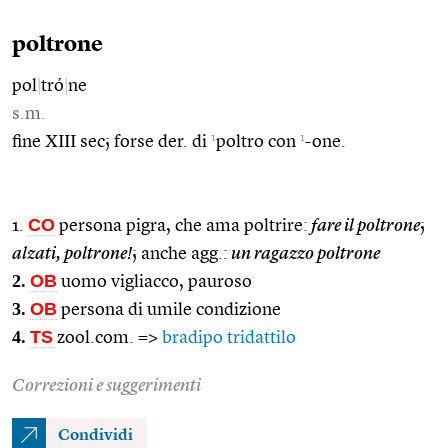
poltrone
pol
|
tró
|
ne
s.m.
1
1
fine XIII sec; forse der. di
poltro con
-one.
CO
1.
persona pigra, che ama poltrire:
fare il poltrone
;
alzati, poltrone!
; anche agg.:
un ragazzo poltrone
2.
OB
uomo vigliacco, pauroso
3.
OB
persona di umile condizione
4.
TS
zool.com. =>
bradipo tridattilo
Correzioni e suggerimenti
Condividi