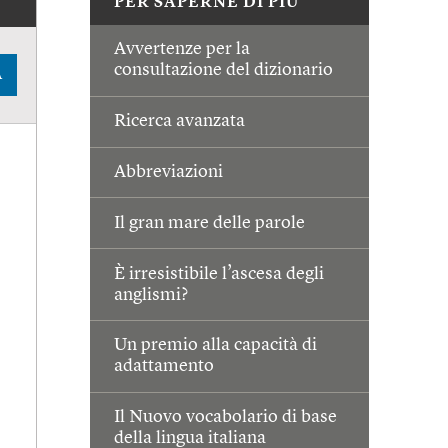
PER SAPERNE DI PIÙ
Avvertenze per la
consultazione del dizionario
A
Ricerca avanzata
Abbreviazioni
Il gran mare delle parole
È irresistibile l’ascesa degli
anglismi?
Un premio alla capacità di
adattamento
Il Nuovo vocabolario di base
della lingua italiana