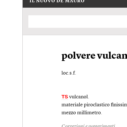
IL NUOVO DE MAURO
polvere vulca
loc.s.f.
TS
vulcanol.
materiale piroclastico finissi
mezzo millimetro.
Correzioni e suggerimenti