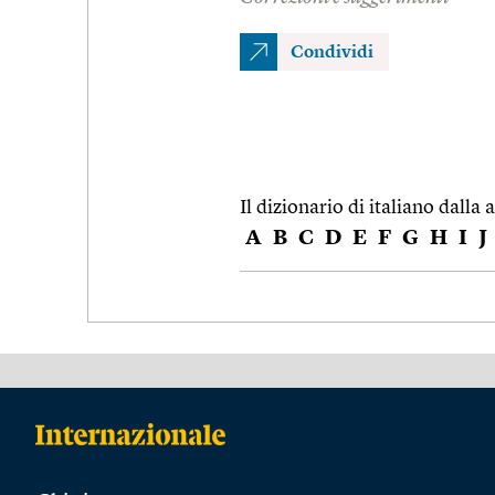
Condividi
Il dizionario di italiano dalla a
A
B
C
D
E
F
G
H
I
J