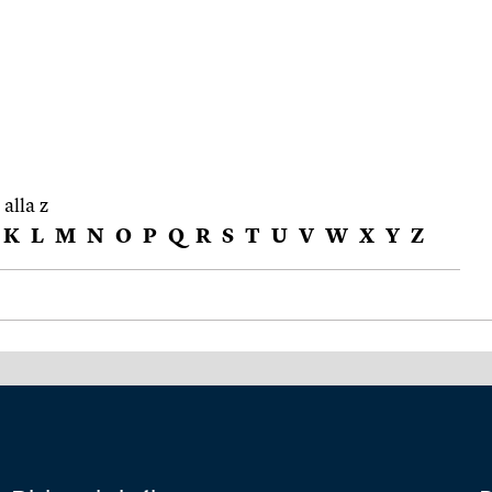
 alla z
K
L
M
N
O
P
Q
R
S
T
U
V
W
X
Y
Z