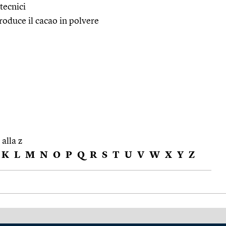
tecnici
oduce il cacao in polvere
 alla z
K
L
M
N
O
P
Q
R
S
T
U
V
W
X
Y
Z