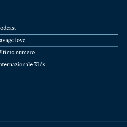
odcast
avage love
ltimo numero
nternazionale Kids