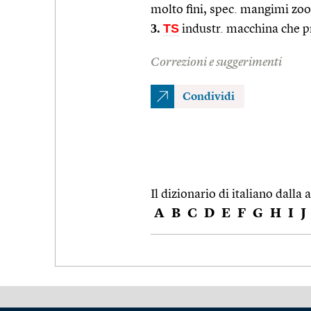
molto fini, spec. mangimi zoo
3.
TS
industr. macchina che pr
Correzioni e suggerimenti
Condividi
Il dizionario di italiano dalla a
A
B
C
D
E
F
G
H
I
J