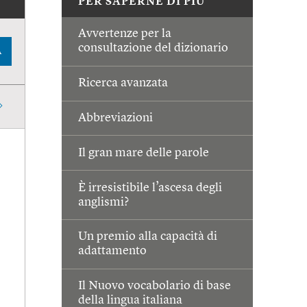
PER SAPERNE DI PIÙ
Avvertenze per la
consultazione del dizionario
A
Ricerca avanzata
Abbreviazioni
Il gran mare delle parole
È irresistibile l’ascesa degli
anglismi?
Un premio alla capacità di
adattamento
Il Nuovo vocabolario di base
della lingua italiana