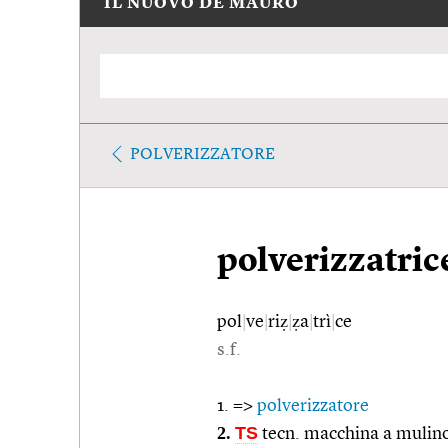
IL NUOVO DE MAURO
POLVERIZZATORE
polverizzatric
pol
|
ve
|
riẓ
|
ẓa
|
trì
|
ce
s.f.
1. =>
polverizzatore
2.
TS
tecn. macchina a mulino 