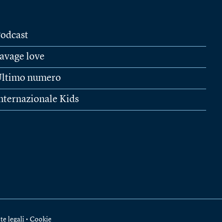
odcast
avage love
ltimo numero
nternazionale Kids
te legali
•
Cookie