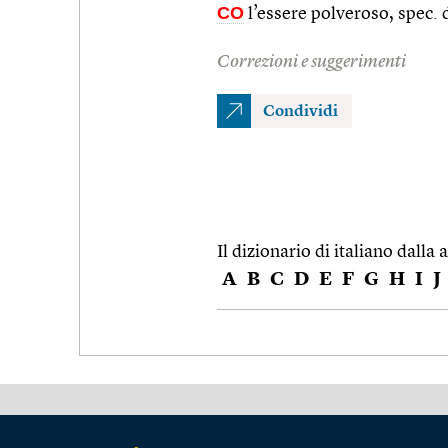
CO
l’essere polveroso, spec. 
Correzioni e suggerimenti
Condividi
Il dizionario di italiano dalla a
A
B
C
D
E
F
G
H
I
J