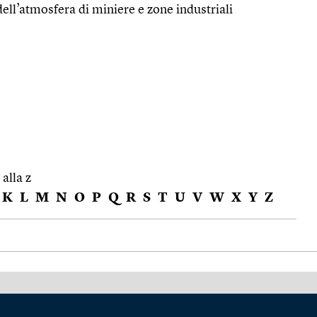
dell’atmosfera di miniere e zone industriali
 alla z
K
L
M
N
O
P
Q
R
S
T
U
V
W
X
Y
Z