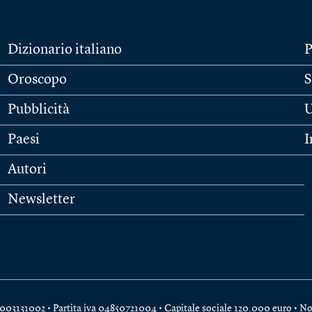
Dizionario italiano
P
Oroscopo
S
Pubblicità
U
Paesi
I
Autori
Newsletter
e 04003131002 • Partita iva 04850721004 • Capitale sociale 120.000 euro •
No