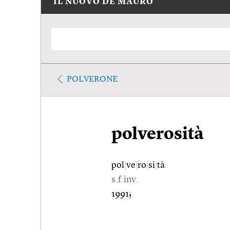
IL NUOVO DE MAURO
POLVERONE
polverosità
pol
|
ve
|
ro
|
si
|
tà
s.f.inv.
1991;