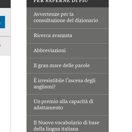
PER SAPERNE DI PIÙ
Avvertenze per la
consultazione del dizionario
A
Ricerca avanzata
Abbreviazioni
Il gran mare delle parole
È irresistibile l’ascesa degli
anglismi?
Un premio alla capacità di
adattamento
Il Nuovo vocabolario di base
della lingua italiana