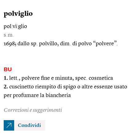
polviglio
pol
|
vì
|
glio
s.m.
1698; dallo sp. polvillo, dim. di polvo “polvere”.
BU
1.
lett., polvere fine e minuta, spec. cosmetica
2.
cuscinetto riempito di spigo o altre essenze usato
per profumare la biancheria
Correzioni e suggerimenti
Condividi