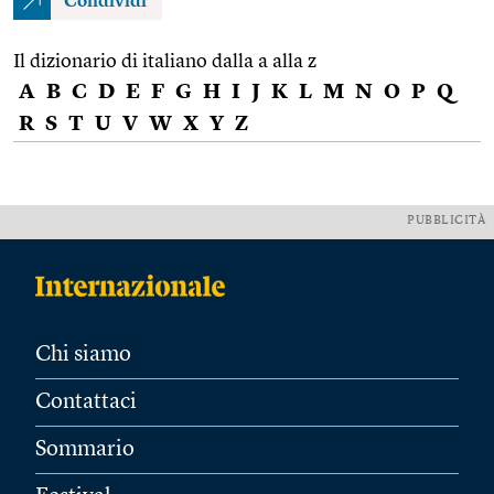
Condividi
Il dizionario di italiano dalla a alla z
A
B
C
D
E
F
G
H
I
J
K
L
M
N
O
P
Q
R
S
T
U
V
W
X
Y
Z
PUBBLICITÀ
Chi siamo
Contattaci
Sommario