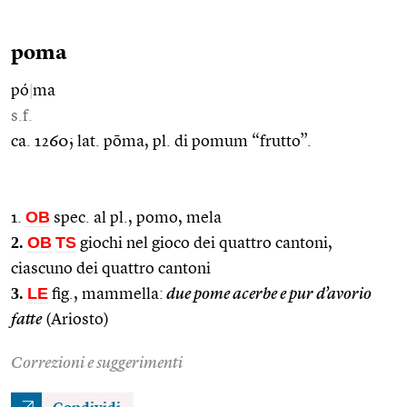
poma
pó
|
ma
s.f.
ca. 1260; lat. pōma, pl. di pomum “frutto”.
OB
1.
spec. al pl., pomo, mela
2.
OB
TS
giochi nel gioco dei quattro cantoni,
ciascuno dei quattro cantoni
3.
LE
fig., mammella:
due pome acerbe e pur d’avorio
fatte
(Ariosto)
Correzioni e suggerimenti