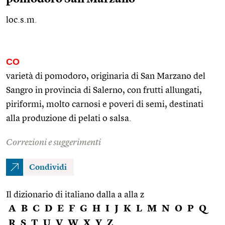
loc.s.m.
CO
varietà di pomodoro, originaria di San Marzano del
Sangro in provincia di Salerno, con frutti allungati,
piriformi, molto carnosi e poveri di semi, destinati
alla produzione di pelati o salsa.
Correzioni e suggerimenti
Condividi
Il dizionario di italiano dalla a alla z
A
B
C
D
E
F
G
H
I
J
K
L
M
N
O
P
Q
R
S
T
U
V
W
X
Y
Z