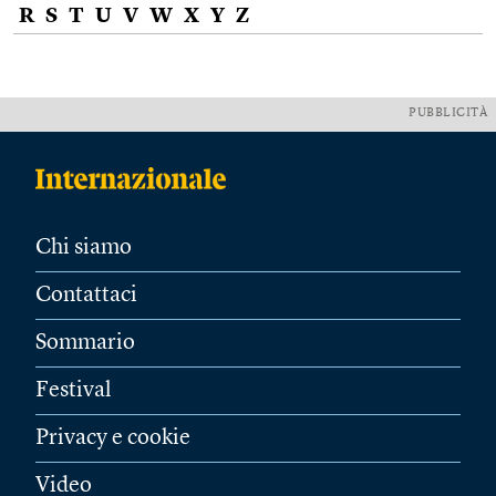
R
S
T
U
V
W
X
Y
Z
PUBBLICITÀ
Chi siamo
Contattaci
Sommario
Festival
Privacy e cookie
Video