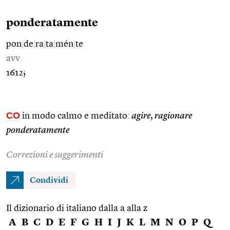
ponderatamente
pon
|
de
|
ra
|
ta
|
mén
|
te
avv.
1612;
CO
in modo calmo e meditato:
agire
,
ragionare
ponderatamente
Correzioni e suggerimenti
Condividi
Il dizionario di italiano dalla a alla z
A
B
C
D
E
F
G
H
I
J
K
L
M
N
O
P
Q