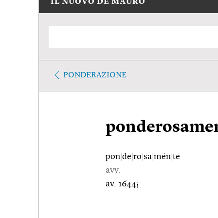
IL NUOVO DE MAURO
PONDERAZIONE
ponderosame
pon
|
de
|
ro
|
sa
|
mén
|
te
avv.
av. 1644;