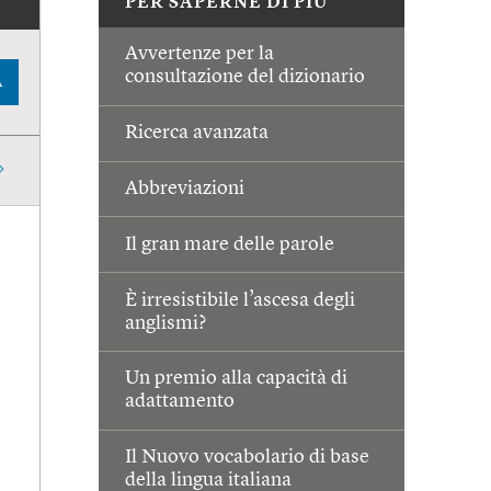
PER SAPERNE DI PIÙ
Avvertenze per la
consultazione del dizionario
A
Ricerca avanzata
Abbreviazioni
Il gran mare delle parole
È irresistibile l’ascesa degli
anglismi?
Un premio alla capacità di
adattamento
Il Nuovo vocabolario di base
della lingua italiana