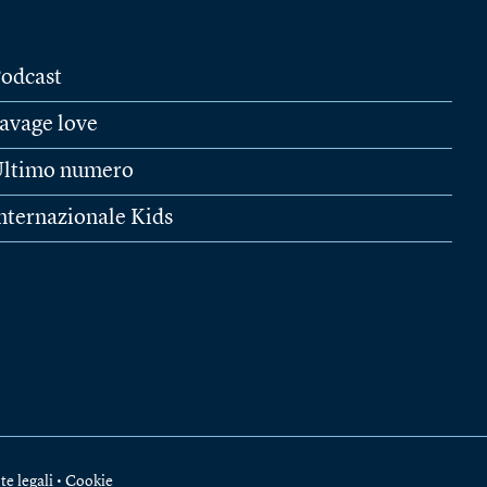
odcast
avage love
ltimo numero
nternazionale Kids
te legali
•
Cookie