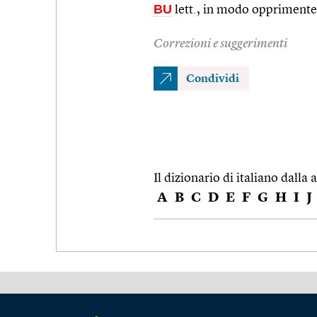
BU
lett., in modo opprimente
Correzioni e suggerimenti
Condividi
Il dizionario di italiano dalla a
A
B
C
D
E
F
G
H
I
J