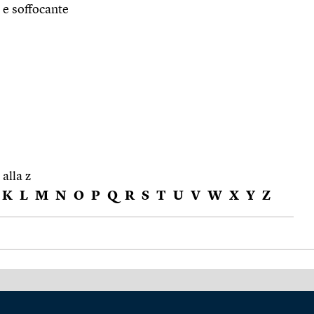
 e soffocante
 alla z
K
L
M
N
O
P
Q
R
S
T
U
V
W
X
Y
Z