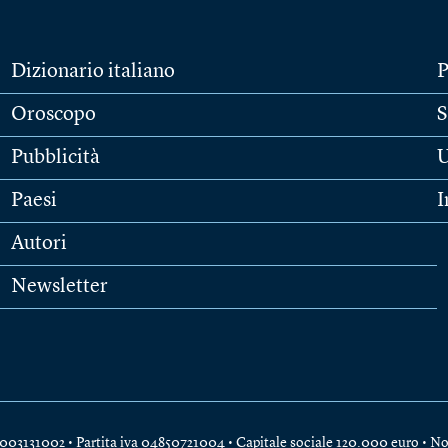
Dizionario italiano
P
Oroscopo
S
Pubblicità
U
Paesi
I
Autori
Newsletter
e 04003131002 • Partita iva 04850721004 • Capitale sociale 120.000 euro •
No