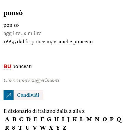
ponsò
pon
|
sò
agg.inv., s.m.inv.
1669; dal fr. ponceau, v. anche ponceau.
BU
ponceau
Correzioni e suggerimenti
Condividi
Il dizionario di italiano dalla a alla z
A
B
C
D
E
F
G
H
I
J
K
L
M
N
O
P
Q
R
S
T
U
V
W
X
Y
Z