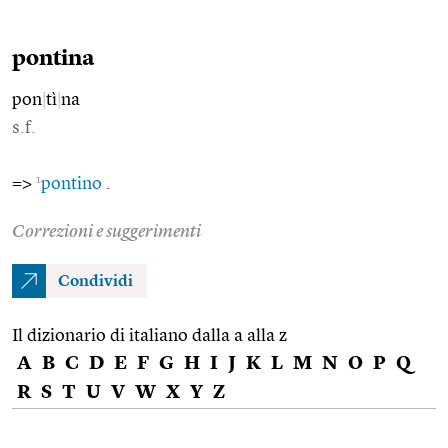
pontina
pon
|
tì
|
na
s.f.
1
=>
pontino
.
Correzioni e suggerimenti
Condividi
Il dizionario di italiano dalla a alla z
A
B
C
D
E
F
G
H
I
J
K
L
M
N
O
P
Q
R
S
T
U
V
W
X
Y
Z